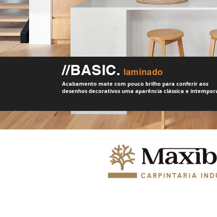
//BASIC.
laminado
Acabamento mate com pouco brilho para conferir aos
desenhos decorativos uma aparência clássica e intempora
© 2024 MAXIBEJA, COZINHAS E EQ