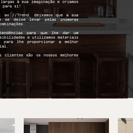
 largas à sua imaginação e criamos
 para si!
. ao //Trend. deixamos que a sua
e se deixe levar pelas inúmeras
ombinações.
tendências para que lhe dar um
sibilidades e utilizamos materiais
e para lhe proporcionar a melhor
al.​
s clientes são os nossos melhores