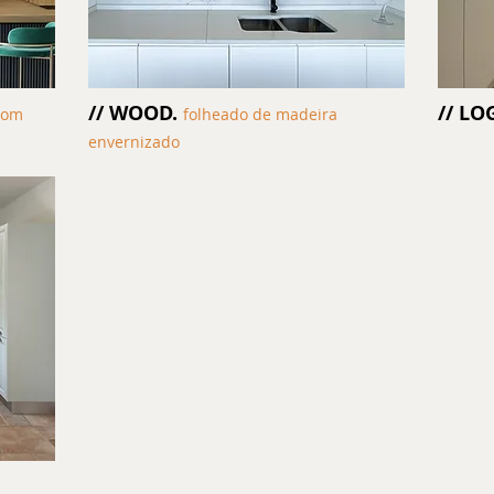
// WOOD.
// LO
com
folheado de madeira
envernizado