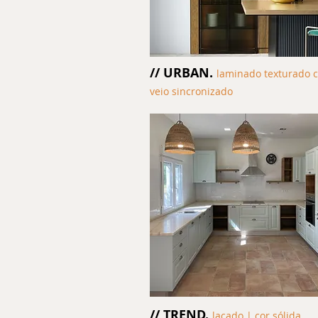
// URBAN.
laminado texturado 
veio sincronizado
// TREND.
lacado | cor sólida