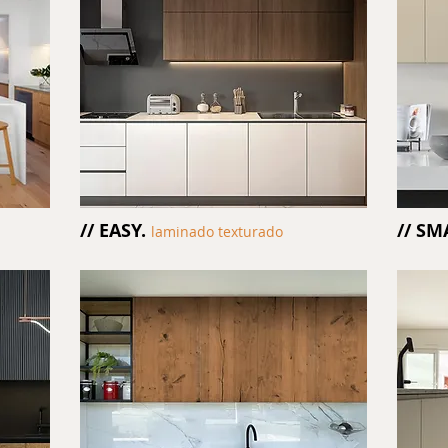
// EASY.
// SM
laminado texturado