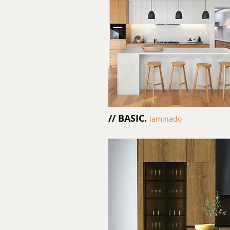
// BASIC.
laminado