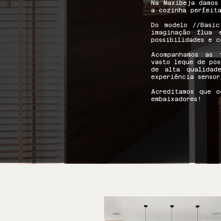
Na Maxibeja damos
a cozinha perfeita
Do modelo //Basic
imaginação flua 
possibilidades e c
Acompanhamos as 
vasto leque de pos
de alta qualidad
experiência sensori
Acreditamos que o
embaixadores!